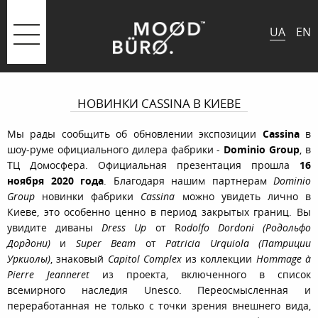
UA
EN
НОВИНКИ CASSINA В КИЕВЕ
Мы рады сообщить об обновлении экспозиции
Cassina
в
шоу-руме официального дилера фабрики -
Dominio Group
, в
ТЦ Домосфера. Официальная презентация прошла
16
ноября 2020 года
. Благодаря нашим партнерам
Dominio
Group
новинки фабрики
Cassina
можно увидеть лично в
Киеве, это особенно ценно в период закрытых границ. Вы
увидите диваны
Dress Up
от R
odolfo Dordoni (Родольфо
Дордони)
и
Super Beam
от
Patricia Urquiola (Патриции
Уркиолы)
, знаковый
Capitol Complex
из коллекции
Hommage à
Pierre Jeanneret
из проекта, включенного в список
всемирного наследия Unesco. Переосмысленная и
переработанная не только с точки зрения внешнего вида,